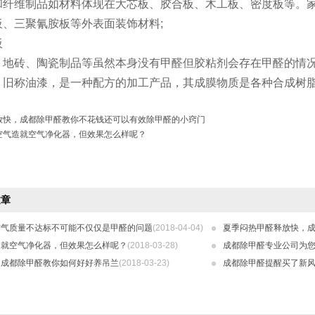
维制品如材料体现在大芯板、胶合板、木工板、密度板等。家
三聚氰胺板等外表面装饰材料;
板
砖、陶瓷制品等虽然本身没有甲醛但胶粘剂会存在甲醛的情况
称油漆，是一种配方的加工产品，其成膜物质是各种合成树脂
放快，成都除甲醛教你不花钱还可以有效除甲醛的小窍门
空气造就空气净化器，但效果怎么样呢？
文章
空气质量不达标不可能不仅仅是甲醛的问题
(2018-04-04)
夏季闷热甲醛释放快，
造就空气净化器，但效果怎么样呢？
(2018-03-28)
成都除甲醛专业公司为
，成都除甲醛教你如何好好养吊兰
(2018-03-23)
成都除甲醛提醒买了新