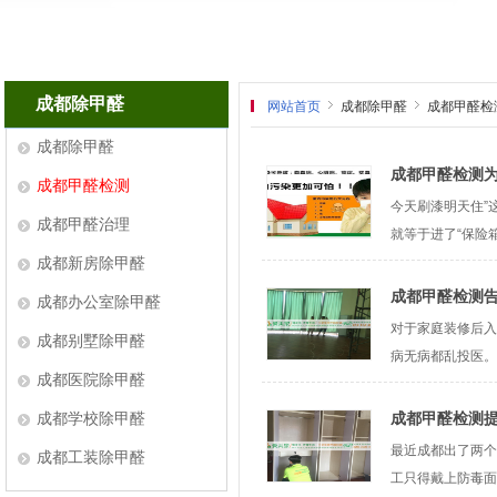
成都除甲醛
网站首页
成都除甲醛
成都甲醛检
成都除甲醛
成都甲醛检测
成都甲醛检测
今天刷漆明天住”
成都甲醛治理
就等于进了“保险
成都新房除甲醛
成都甲醛检测
成都办公室除甲醛
对于家庭装修后入
成都别墅除甲醛
病无病都乱投医。
成都医院除甲醛
成都学校除甲醛
成都甲醛检测
最近成都出了两个
成都工装除甲醛
工只得戴上防毒面