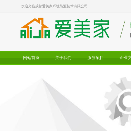
欢迎光临成都爱美家环境能源技术有限公司
网站首页
关于我们
服务项目
企业