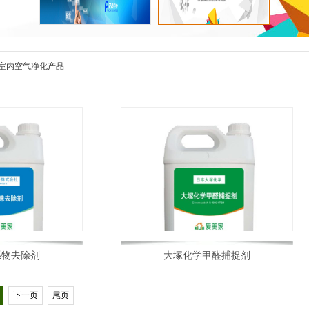
室内空气净化产品
系物去除剂
大塚化学甲醛捕捉剂
下一页
尾页