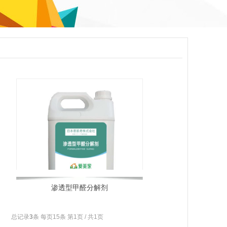
渗透型甲醛分解剂
总记录
3
条 每页15条 第1页 / 共1页