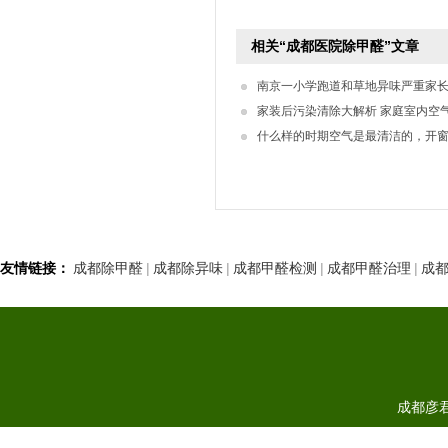
相关“成都医院除甲醛”文章
南京一小学跑道和草地异味严重家
家装后污染清除大解析 家庭室内空
什么样的时期空气是最清洁的，开
友情链接：
成都除甲醛
|
成都除异味
|
成都甲醛检测
|
成都甲醛治理
|
成
成都彦