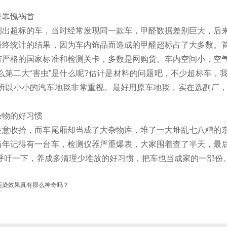
罪愧祸首
超标的车，当时经常发现同一款车，甲醛数据差别巨大，后来
最终统计的结果，因为车内饰品而造成的甲醛超标占了大多数。
有严格的国家标准和检测关卡，多数是网购货。车内空间小，空
么第二大“害虫”是什么呢?估计是材料的问题吧，不少超标车
!所以小小的汽车地毯非常重视。最好用原车地毯，实在选副厂
物的好习惯
收拾，而车尾厢却当成了大杂物库，堆了一大堆乱七八糟的东
当年记得有一台车，检测仪器严重爆表，大家围着查了半天，最
些呼吁一下，养成多清理少堆放的好习惯，把车也当成家的一部份
污染效果真有那么神奇吗？