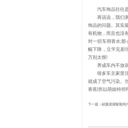
汽车饰品往往是
再说说，我们测出
饰品的问题。其实
有机物，而且也没
对一切车用香水;那
幅下降，立竿见影
万别太抠!
养成车内不放杂
很多车主家里注意
就成了空气污染。
香蕉!所以萌姐特
下一篇：
硅藻泥清除室内