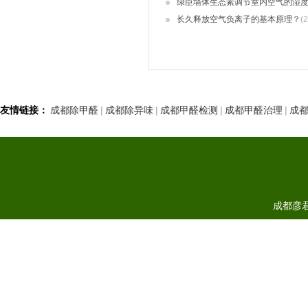
绿臣墙体生态素调节室内空气的湿
长久释放空气负离子的基本原理？
(
友情链接：
成都除甲醛
|
成都除异味
|
成都甲醛检测
|
成都甲醛治理
|
成
成都彦